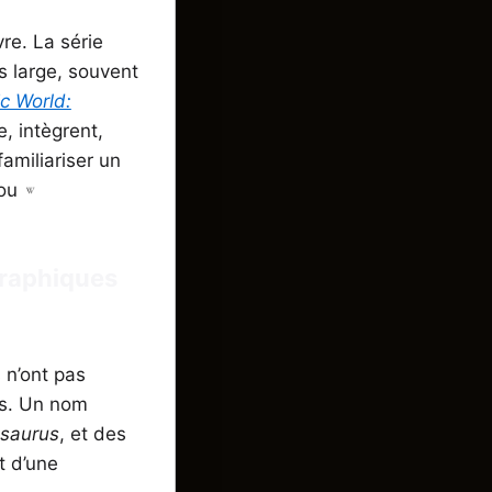
vre. La série
s large, souvent
c World:
, intègrent,
amiliariser un
ou
graphiques
 n’ont pas
ts. Un nom
saurus
, et des
t d’une