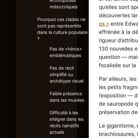
Arthropodes
qu’elles sont sp
mésozoïques
découvertes lar
Pourquoi ces clades ne
os »
entre Edwar
sont pas représentés
effrénée à la d
dans la culture populaire
?
rigueur d’attrib
130 nouvelles e
Pas de «héros»
emblématiques
question — mais
focalisée sur la
Pas de récit
simplifié ou
Par ailleurs, le
archétype visuel
les petits frag
Faible présence
l’exposition — d
dans les musées
de sauropode qu
préservation de
Difficulté à les
intégrer dans les
Le gigantisme, 
récits narratifs
actuels
brachiosaures,