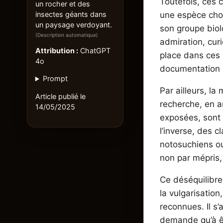
Toutefois, ces 
un rocher et des
insectes géants dans
une espèce choi
un paysage verdoyant.
son groupe biol
(Description automatique)
admiration, cur
Attribution :
ChatGPT
place dans ces 
4o
documentation m
Prompt
Par ailleurs, l
Article publié le
recherche, en a
14/05/2025
exposées, sont 
l’inverse, des 
notosuchiens ou
non par mépris,
Ce déséquilibre 
la vulgarisation
reconnues. Il s’
demande qu’à êt