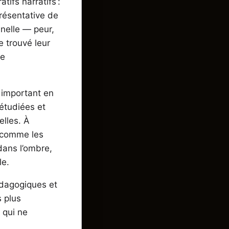
ifs narratifs :
résentative de
nnelle — peur,
e trouvé leur
de
t important en
étudiées et
elles. À
, comme les
dans l’ombre,
le.
pédagogiques et
s plus
 qui ne