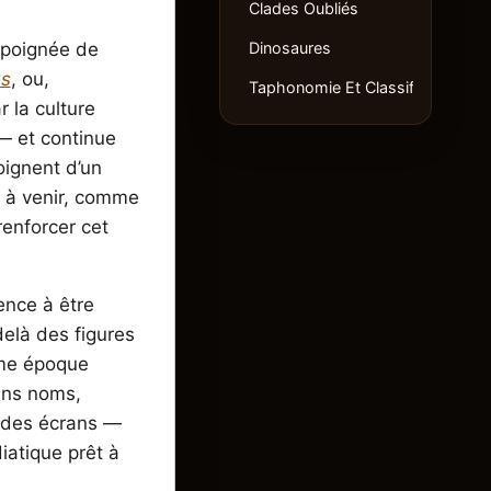
Clades Oubliés
Dinosaures
e poignée de
us
, ou,
Taphonomie Et Classification
r la culture
 — et continue
oignent d’un
s à venir, comme
enforcer cet
ence à être
delà des figures
ême époque
ins noms,
t des écrans —
iatique prêt à