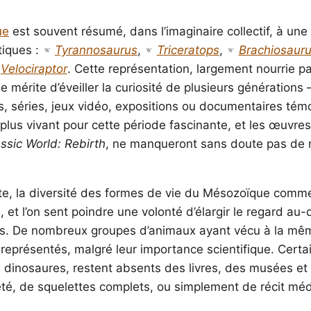
ue
est souvent résumé, dans l’imaginaire collectif, à un
iques :
Tyrannosaurus
,
Triceratops
,
Brachiosaur
Velociraptor
. Cette représentation, largement nourrie pa
le mérite d’éveiller la curiosité de plusieurs générations
lms, séries, jeux vidéo, expositions ou documentaires tém
s plus vivant pour cette période fascinante, et les œuvre
ssic World: Rebirth
, ne manqueront sans doute pas de r
te, la diversité des formes de vie du Mésozoïque comm
et l’on sent poindre une volonté d’élargir le regard au-
res. De nombreux groupes d’animaux ayant vécu à la m
eprésentés, malgré leur importance scientifique. Certa
 dinosaures, restent absents des livres, des musées e
été, de squelettes complets, ou simplement de récit méd