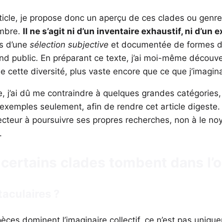
rticle, je propose donc un aperçu de ces clades ou genr
ombre.
Il ne s’agit ni d’un inventaire exhaustif, ni d’un 
is d’une
sélection subjective
et documentée de formes d
d public. En préparant ce texte, j’ai moi-même découve
 cette diversité, plus vaste encore que ce que j’imagina
 j’ai dû me contraindre à quelques grandes catégories
 exemples seulement, afin de rendre cet article digeste.
 lecteur à poursuivre ses propres recherches, non à le n
.
certains clades tombent dans l’o
aculaires ?
pèces dominent l’imaginaire collectif, ce n’est pas uniq