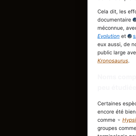
Cela dit, les ef
documentaire
méconnue, avec 
Evolution
et
s
eux aussi, de n
public large a
Kronosaurus
.
Noms compl
peu étudié
Certaines espèc
encore été bien
comme
Hyps
groupes comme