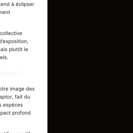
tend à éclipser
ement
ollective
d’exposition,
ais plutôt le
els.
phique ?
notre image des
aptor
, fait du
es espèces
mpact profond