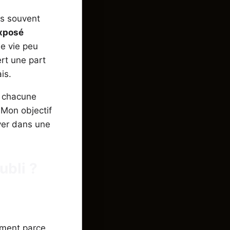
es souvent
exposé
e vie peu
rt une part
is.
, chacune
 Mon objectif
oyer dans une
ubli ?
uement parce