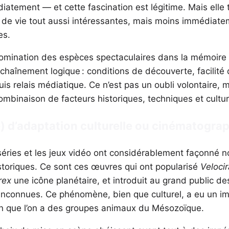
iatement — et cette fascination est légitime. Mais elle 
 de vie tout aussi intéressantes, mais moins immédiat
es.
mination des espèces spectaculaires dans la mémoire c
chaînement logique : conditions de découverte, facilité 
uis relais médiatique. Ce n’est pas un oubli volontaire, m
ombinaison de facteurs historiques, techniques et cultur
) d’adaptation culturelle ou cinématogra
séries et les jeux vidéo ont considérablement façonné 
storiques. Ce sont ces œuvres qui ont popularisé
Velocir
rex
une icône planétaire, et introduit au grand public d
 inconnues. Ce phénomène, bien que culturel, a eu un i
on que l’on a des groupes animaux du Mésozoïque.