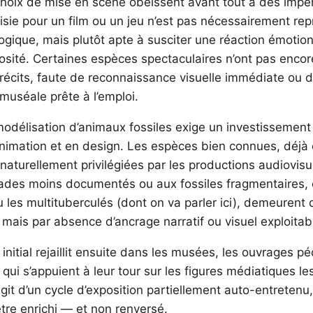
choix de mise en scène obéissent avant tout à des impérat
sie pour un film ou un jeu n’est pas nécessairement rep
ogique, mais plutôt apte à susciter une réaction émotio
iosité. Certaines espèces spectaculaires n’ont pas encor
récits, faute de reconnaissance visuelle immédiate ou 
uséale prête à l’emploi.
a modélisation d’animaux fossiles exige un investissemen
nimation et en design. Les espèces bien connues, déjà 
naturellement privilégiées par les productions audiovisu
clades moins documentés ou aux fossiles fragmentaires
 les multituberculés (dont on va parler ici), demeurent 
 mais par absence d’ancrage narratif ou visuel exploitab
initial rejaillit ensuite dans les musées, les ouvrages 
, qui s’appuient à leur tour sur les figures médiatiques le
agit d’un cycle d’exposition partiellement auto-entretenu,
re enrichi — et non renversé.