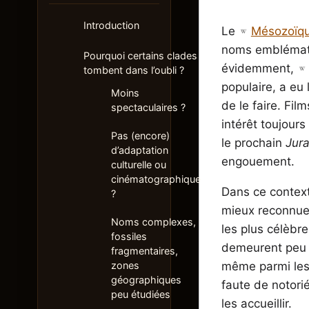
Introduction
Le
Mésozoïq
noms emblémat
Pourquoi certains clades
évidemment,
tombent dans l’oubli ?
populaire, a eu 
Moins
de le faire. Fi
spectaculaires ?
intérêt toujour
Pas (encore)
le prochain
Jura
d’adaptation
engouement.
culturelle ou
cinématographique
Dans ce contex
?
mieux reconnue, 
Noms complexes,
les plus célèb
fossiles
demeurent peu r
fragmentaires,
même parmi les
zones
géographiques
faute de notori
peu étudiées
les accueillir.