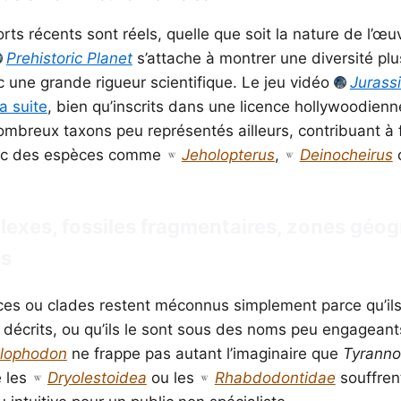
forts récents sont réels, quelle que soit la nature de l’œu
Prehistoric Planet
s’attache à montrer une diversité plu
une grande rigueur scientifique. Le jeu vidéo
Jurassi
a suite
, bien qu’inscrits dans une licence hollywoodienne
ombreux taxons peu représentés ailleurs, contribuant à f
vec des espèces comme
Jeholopterus
,
Deinocheirus
exes, fossiles fragmentaires, zones géo
es
es ou clades restent méconnus simplement parce qu’ils
 décrits, ou qu’ils le sont sous des noms peu engagean
ilophodon
ne frappe pas autant l’imaginaire que
Tyranno
 les
Dryolestoidea
ou les
Rhabdodontidae
souffren